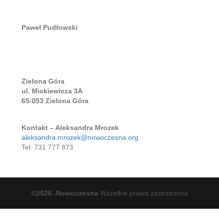
Paweł Pudłowski
Zielona Góra
ul. Mickiewicza 3A
65-053 Zielona Góra
Kontakt – Aleksandra Mrozek
aleksandra.mrozek@nowoczesna.org
Tel: 731 777 873
©2026 .Nowoczesna
Wszelkie prawa zastrzeżone